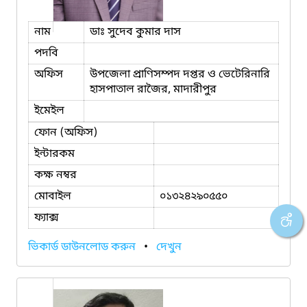
নাম
ডাঃ সুদেব কুমার দাস
পদবি
অফিস
উপজেলা প্রাণিসম্পদ দপ্তর ও ভেটেরিনারি
হাসপাতাল রাজৈর, মাদারীপুর
ইমেইল
ফোন (অফিস)
ইন্টারকম
কক্ষ নম্বর
মোবাইল
০১৩২৪২৯০৫৫০
ফ্যাক্স
ভিকার্ড ডাউনলোড করুন
•
দেখুন