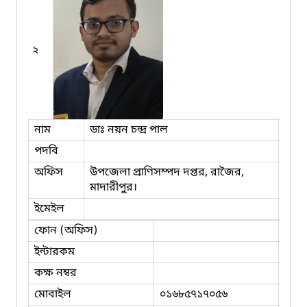
২
নাম
ডাঃ নয়ন চন্দ্র পাল
পদবি
অফিস
উপজেলা প্রাণিসম্পদ দপ্তর, রাজৈর,
মাদারীপুর।
ইমেইল
ফোন (অফিস)
ইন্টারকম
কক্ষ নম্বর
মোবাইল
০১৬৮৫৭১৭০৫৬